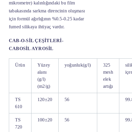
mikrometre) kalınlığındaki bu film
tabakasında sarkma direncinin oluşması
için formül ağırlığının %0.5-0.25 kadar
fumed silikaya ihtiyaç vardır.
CAB-O-SİL ÇEŞİTLERİ-
CABOSİL AYROSİL
Ürün
Yüzey
yoğunluk(g/l)
325
sili
alanı
mesh
içe
(g/l)
elek
(m2/g)
artığı
TS
120±20
56
99.
610
TS
100±20
56
99.
720