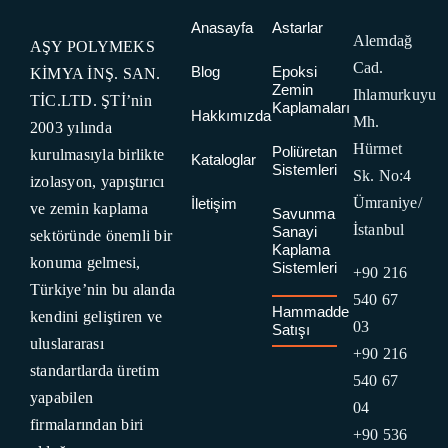
Anasayfa
Astarlar
Alemdağ
AŞY POLYMEKS
Cad.
Blog
Epoksi
KİMYA İNŞ. SAN.
Zemin
Ihlamurkuyu
TİC.LTD. ŞTİ’nin
Kaplamaları
Hakkımızda
Mh.
2003 yılında
Hürmet
Poliüretan
kurulmasıyla birlikte
Kataloglar
Sistemleri
Sk. No:4
izolasyon, yapıştırıcı
Ümraniye/
İletişim
ve zemin kaplama
Savunma
İstanbul
Sanayi
sektöründe önemli bir
Kaplama
konuma gelmesi,
Sistemleri
+90 216
Türkiye’nin bu alanda
540 67
Hammadde
kendini geliştiren ve
03
Satışı
uluslararası
+90 216
standartlarda üretim
540 67
yapabilen
04
firmalarından biri
+90 536