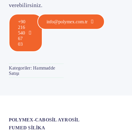
verebilirsiniz.
+90
info@polymex.com.tr
216
540
67
03
Kategoriler:
Hammadde
Satışı
POLYMEX-CABOSİL AYROSİL
FUMED SİLİKA