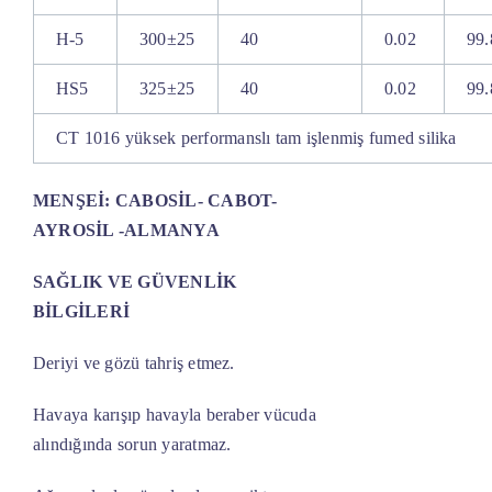
H-5
300±25
40
0.02
99.
HS5
325±25
40
0.02
99.
CT 1016 yüksek performanslı tam işlenmiş fumed silika
MENŞEİ: CABOSİL- CABOT-
AYROSİL -ALMANYA
SAĞLIK VE GÜVENLİK
BİLGİLERİ
Deriyi ve gözü tahriş etmez.
Havaya karışıp havayla beraber vücuda
alındığında sorun yaratmaz.