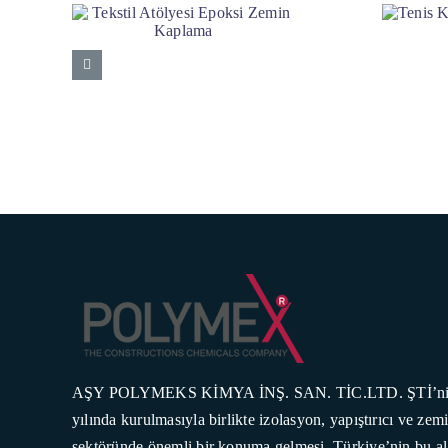
AŞY POLYMEKS KİMYA İNŞ. SAN. TİC.LTD. ŞTİ’ni
yılında kurulmasıyla birlikte izolasyon, yapıştırıcı ve ze
sektöründe önemli bir konuma gelmesi, Türkiye’nin bu a