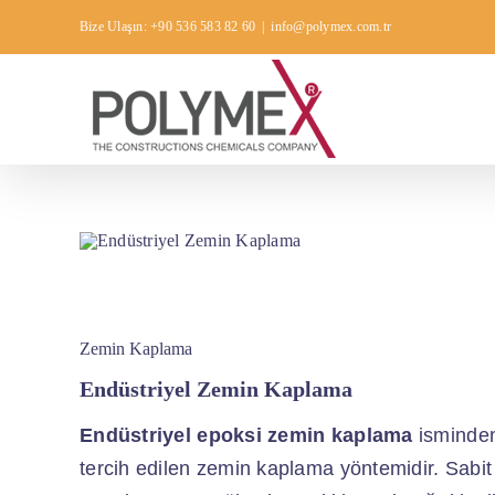
Skip
Bize Ulaşın: +90 536 583 82 60
|
info@polymex.com.tr
to
content
Zemin Kaplama
Endüstriyel Zemin Kaplama
Endüstriyel epoksi zemin kaplama
isminden
tercih edilen zemin kaplama yöntemidir. Sabi