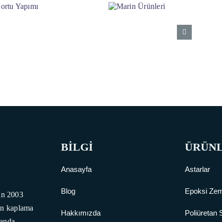
BİLGİ
ÜRÜN
Anasayfa
Astarlar
Blog
Epoksi Zem
n 2003
min kaplama
Hakkımızda
Poliüretan 
landa