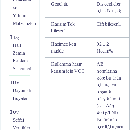
Genel tip
Dış cepheler
ve
için alkit yağ.
Yalıtım
Malzemeleri
Karışım Tek
Çift bileşenli
bileşenli
Taş
Hacimce katı
92 ± 2
Halı
madde
Hacim%
Zemin
Kaplama
Kullanıma hazır
AB
Sistemleri
karışım için VOC
normlarına
göre bu ürün
UV
için uçucu
Dayanıklı
organik
Boyalar
bileşik limiti
(cat. A/e):
Uv
400 g/L’dir.
Bu ürünün
Şeffaf
içerdiği uçucu
Vernikler