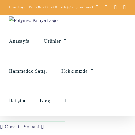
Skip
Facebook
X
Instagra
Pint
Bize Ulaşın: +90 536 583 82 60
|
info@polymex.com.tr
to
content
Anasayfa
Ürünler
Hammadde Satışı
Hakkımızda
İletişim
Blog
Önceki
Sonraki