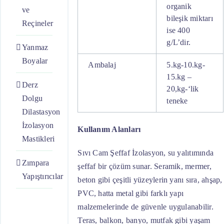
organik
ve
bileşik miktarı
Reçineler
ise 400
g/L’dir.
Yanmaz
Boyalar
Ambalaj
5.kg-10.kg-
15.kg –
Derz
20,kg-‘lik
Dolgu
teneke
Dilastasyon
İzolasyon
Kullanım Alanları
Mastikleri
Sıvı Cam Şeffaf İzolasyon, su yalıtımında
Zımpara
şeffaf bir çözüm sunar. Seramik, mermer,
Yapıştırıcılar
beton gibi çeşitli yüzeylerin yanı sıra, ahşap,
PVC, hatta metal gibi farklı yapı
malzemelerinde de güvenle uygulanabilir.
Teras, balkon, banyo, mutfak gibi yaşam