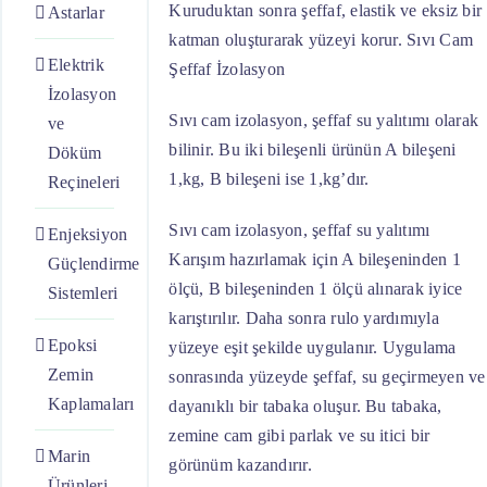
Kuruduktan sonra şeffaf, elastik ve eksiz bir
Astarlar
katman oluşturarak yüzeyi korur. Sıvı Cam
Elektrik
Şeffaf İzolasyon
İzolasyon
Sıvı cam izolasyon, şeffaf su yalıtımı olarak
ve
bilinir. Bu iki bileşenli ürünün A bileşeni
Döküm
1,kg, B bileşeni ise 1,kg’dır.
Reçineleri
Sıvı cam izolasyon, şeffaf su yalıtımı
Enjeksiyon
Karışım hazırlamak için A bileşeninden 1
Güçlendirme
ölçü, B bileşeninden 1 ölçü alınarak iyice
Sistemleri
karıştırılır. Daha sonra rulo yardımıyla
Epoksi
yüzeye eşit şekilde uygulanır. Uygulama
Zemin
sonrasında yüzeyde şeffaf, su geçirmeyen ve
Kaplamaları
dayanıklı bir tabaka oluşur. Bu tabaka,
zemine cam gibi parlak ve su itici bir
Marin
görünüm kazandırır.
Ürünleri