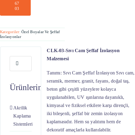
67
03
Kategoriler:
Özel Boyalar Ve Şeffaf
İzolasyonlar
CLK-03-Sıvı Cam Şeffaf İzolasyon
Malzemesi
Ara:
Tanımı: Sıvı Cam Şeffaf İzolasyon Sıvı cam,
seramik, mermer, granit, fayans, doğal taş,
Ürünlerimiz
beton gibi çeşitli yüzeylere kolayca
uygulanabilen, UV ışınlarına dayanıklı,
kimyasal ve fiziksel etkilere karşı dirençli,
Akrilik
iki bileşenli, şeffaf bir zemin izolasyon
Kaplama
kaplamasıdır. Hem su yalıtımı hem de
Sistemleri
dekoratif amaçlarla kullanılabilir.