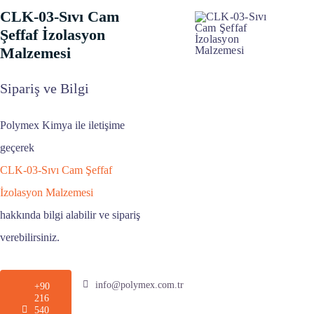
CLK-03-Sıvı Cam
Şeffaf İzolasyon
Malzemesi
Sipariş ve Bilgi
Polymex Kimya ile iletişime
geçerek
CLK-03-Sıvı Cam Şeffaf
İzolasyon Malzemesi
hakkında bilgi alabilir ve sipariş
verebilirsiniz.
info@polymex.com.tr
+90
216
540