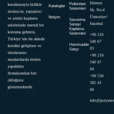
Hürmet
Poliüretan
kurulmasıyla birlikte
Kataloglar
Sistemleri
Sk. No:4
izolasyon, yapıştırıcı
Ümraniye/
İletişim
ve zemin kaplama
Savunma
İstanbul
Sanayi
sektöründe önemli bir
Kaplama
konuma gelmesi,
Sistemleri
+90 216
Türkiye’nin bu alanda
540 67
Hammadde
kendini geliştiren ve
03
Satışı
uluslararası
+90 216
standartlarda üretim
540 67
yapabilen
04
firmalarından biri
+90 536
olduğunu
582 43
göstermektedir.
60
info@polymex