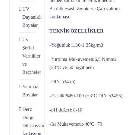
hemen sonra su ile temizlenebilir.
Akrilik esaslı Zemin ve Çatı yalıtım
UV
kaplaması.
Dayanıklı
Boyalar
TEKNİK ÖZELLİKLER
Uv
-Yoğunluk:1,30-1,35kg/m3
Şeffaf
Vernikler
-Yırtılma Mukavemeti:6,5 N/mm2
ve
(23ºC ve 50 bağıl nem
Reçineler
-DIN 53455)
Yanmaz
Boyalar
-Elastik:%80-100 (+3ºC DIN 53455)
Derz
-pH değeri: 8-10
Dolgu
-Isı Mukavemeti:-40ºC+70
Dilastasyon
İzolasyon