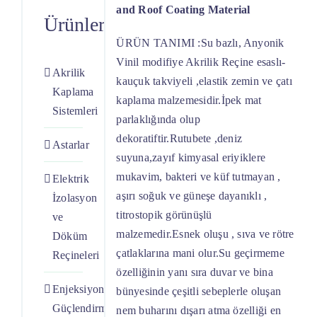
and Roof Coating Material
Ürünlerimiz
ÜRÜN TANIMI :Su bazlı, Anyonik
Vinil modifiye Akrilik Reçine esaslı-
Akrilik
kauçuk takviyeli ,elastik zemin ve çatı
Kaplama
kaplama malzemesidir.İpek mat
Sistemleri
parlaklığında olup
dekoratiftir.Rutubete ,deniz
Astarlar
suyuna,zayıf kimyasal eriyiklere
mukavim, bakteri ve küf tutmayan ,
Elektrik
aşırı soğuk ve güneşe dayanıklı ,
İzolasyon
titrostopik görünüşlü
ve
malzemedir.Esnek oluşu , sıva ve rötre
Döküm
çatlaklarına mani olur.Su geçirmeme
Reçineleri
özelliğinin yanı sıra duvar ve bina
Enjeksiyon
bünyesinde çeşitli sebeplerle oluşan
Güçlendirme
nem buharını dışarı atma özelliği en