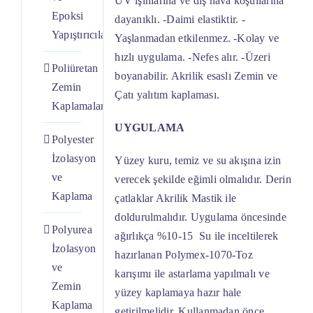
UV ışınlarına ve dış hava koşullarına
Epoksi
dayanıklı. -Daimi elastiktir. -
Yapıştırıcılar
Yaşlanmadan etkilenmez. -Kolay ve
hızlı uygulama. -Nefes alır. -Üzeri
Poliüretan
boyanabilir. Akrilik esaslı Zemin ve
Zemin
Çatı yalıtım kaplaması.
Kaplamaları
UYGULAMA
Polyester
İzolasyon
Yüzey kuru, temiz ve su akışına izin
ve
verecek şekilde eğimli olmalıdır. Derin
Kaplama
çatlaklar Akrilik Mastik ile
doldurulmalıdır. Uygulama öncesinde
Polyurea
ağırlıkça %10-15 Su ile inceltilerek
İzolasyon
hazırlanan Polymex-1070-Toz
ve
karışımı ile astarlama yapılmalı ve
Zemin
yüzey kaplamaya hazır hale
Kaplama
getirilmelidir. Kullanmadan önce