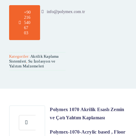
info@polymex.com.tr
+90
216
540
67
03
Kategoriler:
Akrilik Kaplama
Sistemleri
,
Su İzolasyon ve
Yalıtım Malzemeleri
Polymex 1070 Akrilik Esaslı Zemin
ve Çatı Yalıtım Kaplaması
Ara:
Polymex-1070-Acrylic based , Floor