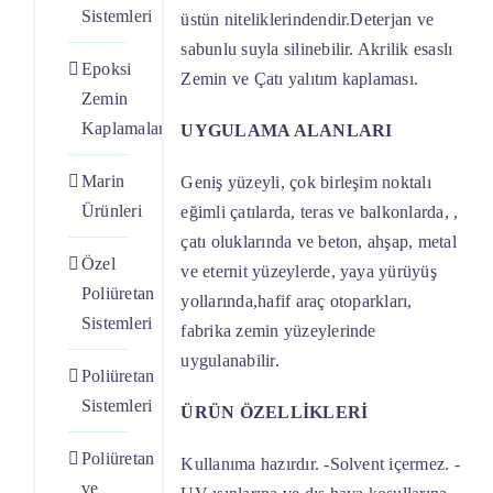
Sistemleri
üstün niteliklerindendir.Deterjan ve
sabunlu suyla silinebilir. Akrilik esaslı
Epoksi
Zemin ve Çatı yalıtım kaplaması.
Zemin
Kaplamaları
UYGULAMA ALANLARI
Marin
Geniş yüzeyli, çok birleşim noktalı
Ürünleri
eğimli çatılarda, teras ve balkonlarda, ,
çatı oluklarında ve beton, ahşap, metal
Özel
ve eternit yüzeylerde, yaya yürüyüş
Poliüretan
yollarında,hafif araç otoparkları,
Sistemleri
fabrika zemin yüzeylerinde
uygulanabilir.
Poliüretan
Sistemleri
ÜRÜN ÖZELLİKLERİ
Poliüretan
Kullanıma hazırdır. -Solvent içermez. -
ve