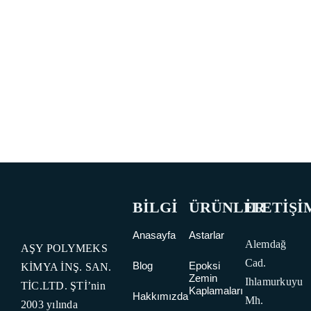
BİLGİ
ÜRÜNLER
İLETİŞİ
Anasayfa
Astarlar
Alemdağ
AŞY POLYMEKS
Cad.
Blog
Epoksi
KİMYA İNŞ. SAN.
Zemin
Ihlamurkuyu
TİC.LTD. ŞTİ’nin
Kaplamaları
Hakkımızda
Mh.
2003 yılında