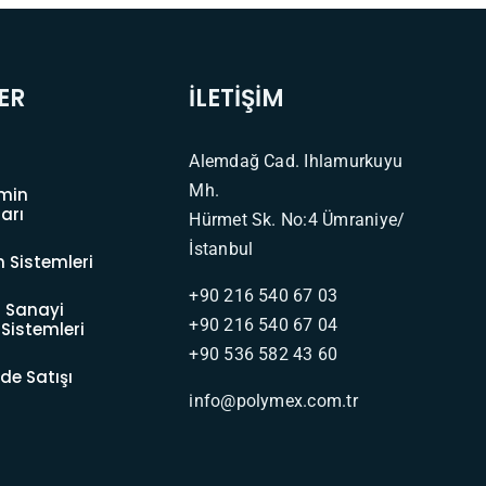
ER
İLETİŞİM
Alemdağ Cad. Ihlamurkuyu
Mh.
emin
arı
Hürmet Sk. No:4 Ümraniye/
İstanbul
n Sistemleri
+90 216 540 67 03
 Sanayi
+90 216 540 67 04
Sistemleri
+90 536 582 43 60
e Satışı
info@polymex.com.tr