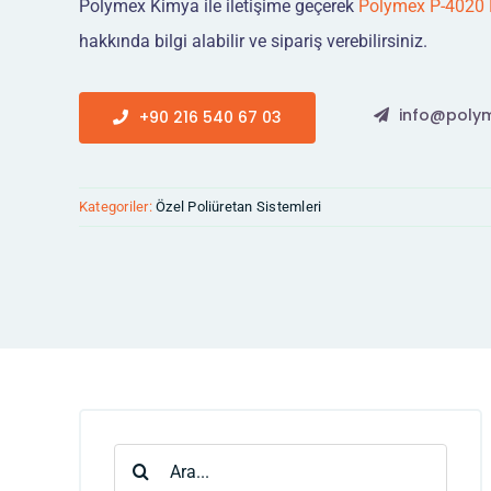
Polymex Kimya ile iletişime geçerek
Polymex P-4020 F
hakkında bilgi alabilir ve sipariş verebilirsiniz.
info@polym
+90 216 540 67 03
Kategoriler:
Özel Poliüretan Sistemleri
Ara: