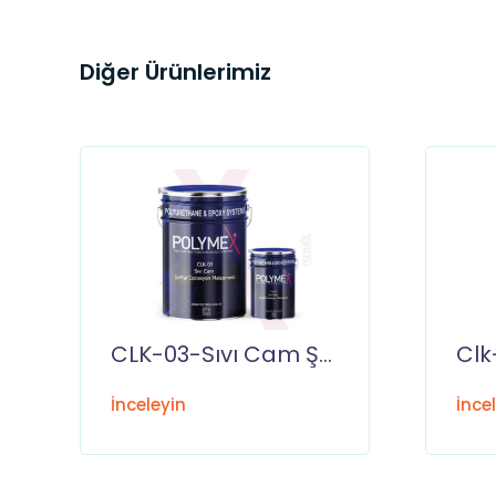
Diğer Ürünlerimiz
CLK-03-Sıvı Cam Şeffaf İzolasyon Malzemesi
İnceleyin
İnce