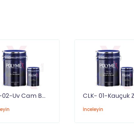
Clk-02-Uv Cam Boyası
leyin
İnceleyin