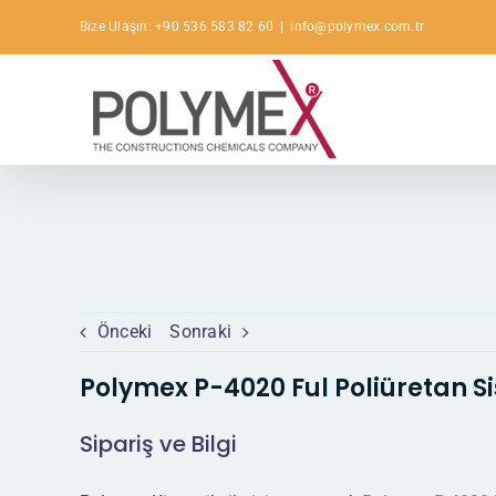
Skip
Bize Ulaşın: +90 536 583 82 60
|
info@polymex.com.tr
to
content
Önceki
Sonraki
Polymex P-4020 Ful Poliüretan S
Sipariş ve Bilgi