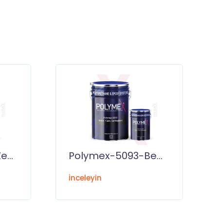
CLK- 01-Kauçuk Zemin Sonkat Uv Boyası
Polymex-5093-Beton Yüzey Sertleştirici
İnceleyin