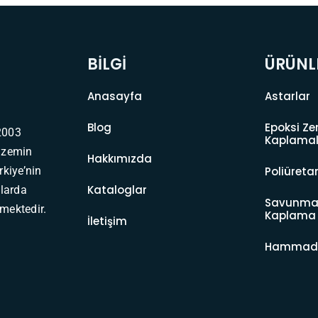
BİLGİ
ÜRÜNL
Anasayfa
Astarlar
Blog
Epoksi Z
2003
Kaplamal
e zemin
Hakkımızda
kiye’nin
Poliüreta
Kataloglar
tlarda
Savunma
mektedir.
Kaplama 
İletişim
Hammadd