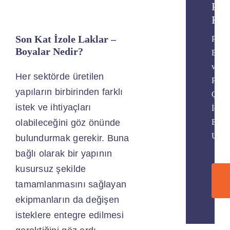
Pol
Kim
Son Kat İzole Laklar –
Poly
Boyalar Nedir?
Epok
ve
Her sektörde üretilen
Poliü
yapıların birbirinden farklı
Çözü
istek ve ihtiyaçları
İçin
olabileceğini göz önünde
Bize
Ulaşı
bulundurmak gerekir. Buna
bağlı olarak bir yapının
kusursuz şekilde
tamamlanmasını sağlayan
ekipmanların da değişen
isteklere entegre edilmesi