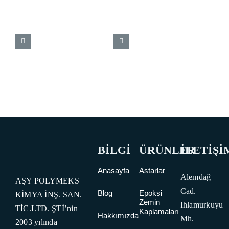
BİLGİ
ÜRÜNLER
İLETİŞİ
Anasayfa
Astarlar
Alemdağ
AŞY POLYMEKS
Cad.
Blog
Epoksi
KİMYA İNŞ. SAN.
Zemin
Ihlamurkuyu
TİC.LTD. ŞTİ’nin
Kaplamaları
Hakkımızda
Mh.
2003 yılında