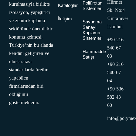
Hürmet
Poliüretan
kurulmasıyla birlikte
Kataloglar
Sistemleri
Sk. No:4
izolasyon, yapıştırıcı
Ümraniye/
İletişim
ve zemin kaplama
Savunma
İstanbul
Sanayi
sektöründe önemli bir
Kaplama
konuma gelmesi,
Sistemleri
+90 216
Türkiye’nin bu alanda
540 67
Hammadde
kendini geliştiren ve
03
Satışı
uluslararası
+90 216
standartlarda üretim
540 67
yapabilen
04
firmalarından biri
+90 536
olduğunu
582 43
göstermektedir.
60
info@polymex