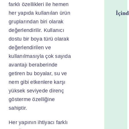
farklı özellikleri ile hemen
İçind
her yapıda kullanılan ürün
gruplarından biri olarak
Son
değerlendirilir. Kullanıcı
Kat
dostu bir boya türü olarak
İzole
değerlendirilen ve
Lakla
kullanılmasıyla çok sayıda
–
avantajı beraberinde
Boyal
Nedir
getiren bu boyalar, su ve
Son
nem gibi etkenlere karşı
Kat
yüksek seviyede direnç
İzole
gösterme özelliğine
Lakla
sahiptir.
–
Boyal
Her yapının ihtiyacı farklı
Nede