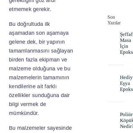
gerektiğini göz ardı
etmemek gerekir.
Son
Yazılar
Bu doğrultuda ilk
aşamadan son aşamaya
Şeffaf
Masa
gelene dek, bir yapının
İçin
tamamlanmasını sağlayan
Epoks
birden fazla ekipman ve
malzeme olduğuna ve bu
malzemelerin tamamının
Hediy
Eşya
kendilerine ait farklı
Epoks
özellikler sunduğuna dair
bilgi vermek de
mümkündür.
Poliür
Köpü
Nedir
Bu malzemeler sayesinde