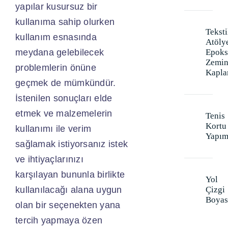
yapılar kusursuz bir
kullanıma sahip olurken
Teksti
kullanım esnasında
Atöly
meydana gelebilecek
Epoks
Zemi
problemlerin önüne
Kapl
geçmek de mümkündür.
İstenilen sonuçları elde
etmek ve malzemelerin
Tenis
Kortu
kullanımı ile verim
Yapım
sağlamak istiyorsanız istek
ve ihtiyaçlarınızı
karşılayan bununla birlikte
Yol
kullanılacağı alana uygun
Çizgi
Boyas
olan bir seçenekten yana
tercih yapmaya özen