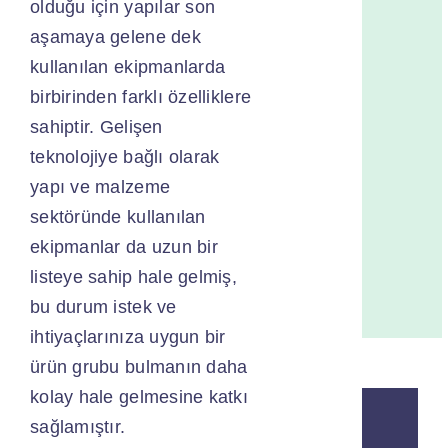
olduğu için yapılar son
Terci
Edilir
aşamaya gelene dek
Son
kullanılan ekipmanlarda
Kat
birbirinden farklı özelliklere
İzole
sahiptir. Gelişen
Lakla
teknolojiye bağlı olarak
–
Boyal
yapı ve malzeme
Avant
sektöründe kullanılan
ve
ekipmanlar da uzun bir
Kulla
listeye sahip hale gelmiş,
Alanl
bu durum istek ve
ihtiyaçlarınıza uygun bir
ürün grubu bulmanın daha
kolay hale gelmesine katkı
sağlamıştır.